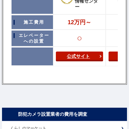
情報センタ
ー
12万円～
施工費用
19万
エレベーター
○
への設置
公式サイト
公
防犯カメラ設置業者の費用を調査
くらしのマーケット