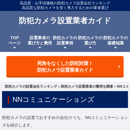
高品質・お手頃価格の防犯カメラ設置会社ランキング
高品質な防犯カメラを安く導入するための業者選び
防犯カメラ設置業者カイド
TOP
設置業者の
防犯カメラの
防犯カメラの
防犯カメラの
ページ
選び方と費用
設置事例
選び方
基礎知識
死角をなくした防犯対策！
防犯カメラ設置業者カイド
防犯カメラの設置会社ランキング
»
防犯カメラ設置業者の費用を調査
»
NNコ
NNコミュニケーションズ
防犯カメラの設置でおすすめの会社のうち、NNコミュニケーション
ズを紹介します。