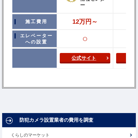
ー
12万円～
施工費用
19万
エレベーター
○
への設置
公式サイト
公
防犯カメラ設置業者の費用を調査
くらしのマーケット