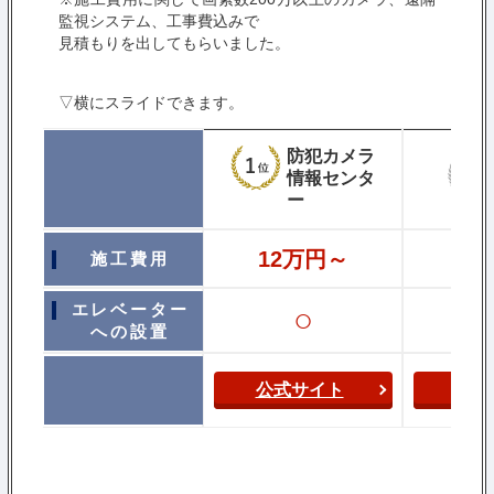
監視システム、工事費込みで
見積もりを出してもらいました。
▽横にスライドできます。
防犯カメラ
情報センタ
ー
12万円～
施工費用
19万
エレベーター
○
への設置
公式サイト
公式